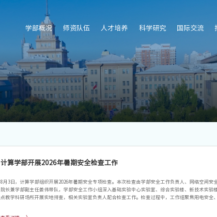
学部概况
师资队伍
人才培养
科学研究
国际交流
计算学部开展2026年暑期安全检查工作
8月3日，计算学部组织开展2026年暑期安全专项检查。本次检查由学部安全工作负责人、网络空间安
院长兼学部副主任姜伟带队，学部安全工作小组深入基础实验中心实验室、综合实验楼、新技术实验
点教学科研场所开展实地排查，相关实验室负责人配合检查工作。检查过程中，工作组聚焦用电安全
室运行安全、消防安全等核心领域，以问题为导向、闭环管理为目标，开展全方位隐患排查。重点整
室和工作间环境卫生乱象，排查工位人走未断电、闲置插头及充电器长期通电、非国标插排及不规范