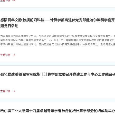
查看详情
典型用电安全隐患，坚持“谁分管、谁负责、谁使用、谁负责”原则，压实安全责任链条。
感悟百年文脉 触摸前沿科技——计算学部离退休党支部赴哈尔滨科学宫开
题党日活动
为丰富离退休党员精神文化生活，引导老党员近距离感受新时代科技发展成果与城市文脉传承魅力，
凝聚老党员初心力量、焕发银发奋进活力，7月30日上午计算学部离退休党支部组织在哈的离退休党员
尔滨科学宫，开展主题党日活动，在历史底蕴与现代科技的交融碰撞中，体悟时代变迁，汲取奋进力
尔滨科学宫是哈尔滨市唯一的综合性科普场馆，始建于1902年，历经犹太侨民商务会馆、前苏联侨民
史变迁，沉淀了深厚的城市人文底蕴，1963年正式定名科学宫。参观过程中，退休党员同志走进各主
查看详情
厅，开启一场跨越百年的科技邂逅。在负一层海洋科考展区，大家全神贯注地了解极地探索、海上科
洋生态保护等专业知识。
强化党建引领 聚智AI赋能｜计算学部党委召开党建工作与中心工作融合
查看详情
哈尔滨工业大学第十四届卓越青年学者神舟论坛计算学部分论坛成功举