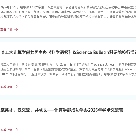
7月24日下午，哈尔滨工业大学第十四届卓越青年学者神舟论坛计算学部分论坛在活动中心316会议室
办。本次论坛汇聚了来自美国、英国、法国、加拿大、澳大利亚、丹麦、荷兰、中国香港等地的海外
校及科研机构的14位优秀青年学者，围绕前沿计算科学领域展开学术交流与研讨。计算机科学与技术
长兼计算学部副主任汪国华出席会议并致辞，会议设立两个分会场，分别由国家示范性软件学院院长
学部副主任邬向前和感知计算研究中心主任骆功宁主持。中国电子科技集团人才发展中心副院长候鉴
查看详情
集团相关部门领导及技术专家作为学术交流嘉宾参会。
哈工大计算学部共同主办《科学通报》& Science Bulletin科研院校行活
哈工大全媒体（刘培香 姜涛/文 陈畅/图）7月22日，由《科学通报》与Science Bulletin（科学通报英
编委会及编辑部、哈工大生物大数据教育部重点实验室及计算学部共同主办的“《科学通报》&Scienc
Bulletin科研院校行——走进哈尔滨工业大学”活动举行。期刊主编高福院士，哈尔滨医科大学校长季
校党委常委、校长助理高海波出席活动并致辞。高福院士在致辞中表示，《科学通报》和Science Bulle
刊数十年来，始终秉持“为科学家搭建交流平台、服务全球科技创新”的初心，致力于打造具有国际
查看详情
的中国学术品牌。
聚英才，促交流，共成长——计算学部成功举办2026年学术交流营
查看详情