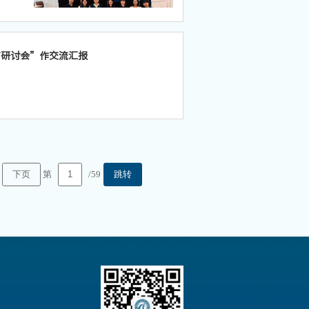
担当。
育研讨会”作交流汇报
第
/59
下页
跳转