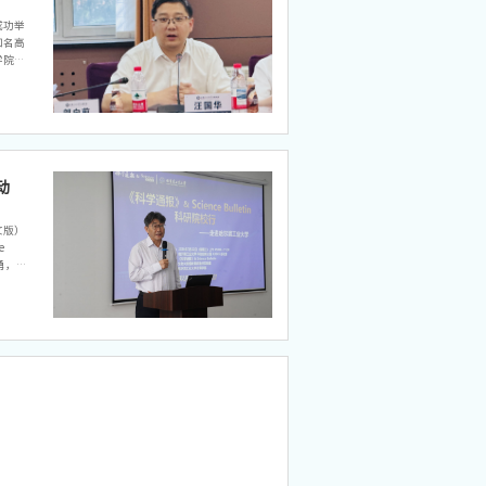
成功举
知名高
学院院
兼计算
航带队
动
文版）
e
勇，我
tin创
影响力