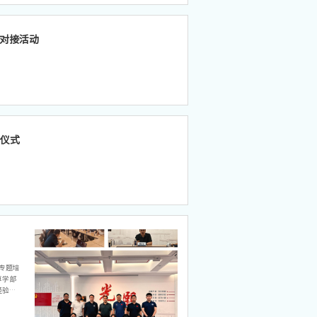
术对接活动
约仪式
专题培
算学部
经验，
新时
，深刻