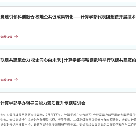
党建引领科创融合 校地企共促成果转化——计算学部代表团赴鞍开展技
查看详情
联建共建聚合力 校企同心向未来 | 计算学部与鞍钢数科举行联建共建签
查看详情
计算学部举办辅导员能力素质提升专题培训会
为切实提升辅导员队伍专业素养，7月2日下午，计算学部在综合楼701会议室举办辅导员能力素质提升
训会。会议邀请哈尔滨金融学院纪委书记、党委委员、二级高级监察官姜长宝作专题报告，会议由计
党委副书记李柱石主持，计算学部全体专兼职辅导员参加。姜长宝结合自身党务工作经历和学生工作
以“使命与责任：新时代做好学生工作的思考——兼论辅导员专业化、职业化、专家化”为主题，紧扣
代高校学生工作的痛点、难点与发展趋势，系统阐释辅导员工作在高校立德树人大局中的职责与使命