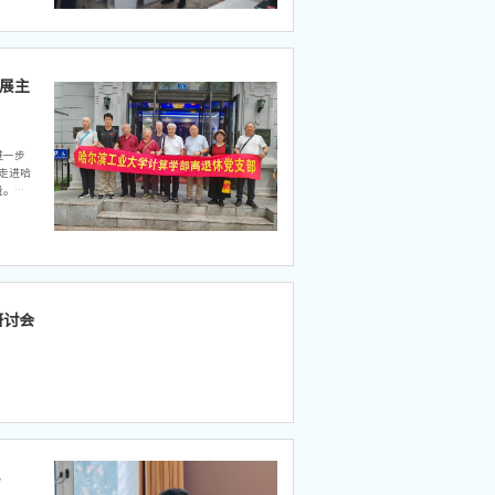
展主
进一步
走进哈
量。哈
会等历
题展
考、海
研讨会
办