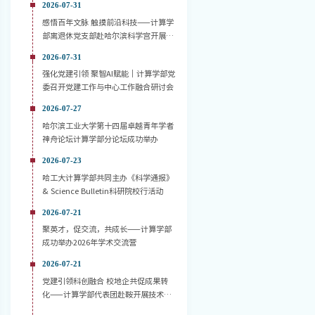
2026-07-31
感悟百年文脉 触摸前沿科技——计算学
部离退休党支部赴哈尔滨科学宫开展主
题党日活动
2026-07-31
强化党建引领 聚智AI赋能｜计算学部党
委召开党建工作与中心工作融合研讨会
2026-07-27
哈尔滨工业大学第十四届卓越青年学者
神舟论坛计算学部分论坛成功举办
2026-07-23
哈工大计算学部共同主办《科学通报》
& Science Bulletin科研院校行活动
2026-07-21
聚英才，促交流，共成长——计算学部
成功举办2026年学术交流营
2026-07-21
党建引领科创融合 校地企共促成果转
化——计算学部代表团赴鞍开展技术对
接活动