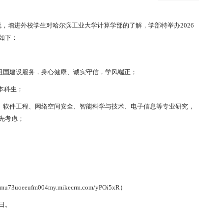
流，
增进外校
学生对哈尔滨工业大学
计算学部
的了解，
学部特
举办
202
6
如下：
祖国建设服务，身心健康、诚实守信，学风端正
；
本科生
；
、软件工程、网络空间安全、智能科学与技术、电子信息等
专业研究
，
先考虑；
//mu73uoeeufm004my.mikecrm.com/yPOi5xR）
2日。