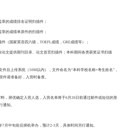
盖章的成绩排名证明扫描件；
盖章的成绩单原件的扫描件；
描件
（国家英语四六级，
TOEFL成绩，GRE成绩等）；
表论文提供期刊目录、论文首页扫描件；本科期间各类获奖证书扫描
F文件
后上传系统（
10M以内），
文件命名为
“
本科学校名称
+考生姓名”
，
原件请准备好，入营时备查。
材料，择优确定入营人选，入营名单将于
6月26日前通过邮件或短信的形
行通知。
6年7月中旬前后择机举办
，预计
2-3天，具体时间另行通知。