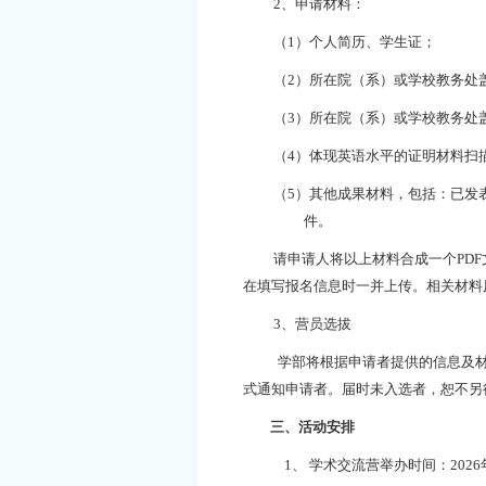
2、申请材料：
（
1）个人简历、学生证；
（
2）所在院（系）或学校教务处
（
3）所在院（系）或学校教务处
（
4）体现英语水平的证明材料
扫
（
5）其他
成果
材料，包括：已发
件。
请申请人将以上材料合成一个
PD
在填写报名信息时一并上传
。相关
材料
3、
营员选拔
学部将根据申请者提供的信息及
式通知申请者。届时未入选者，恕不另
三、
活动安排
1、
学术交流营举办时间：
202