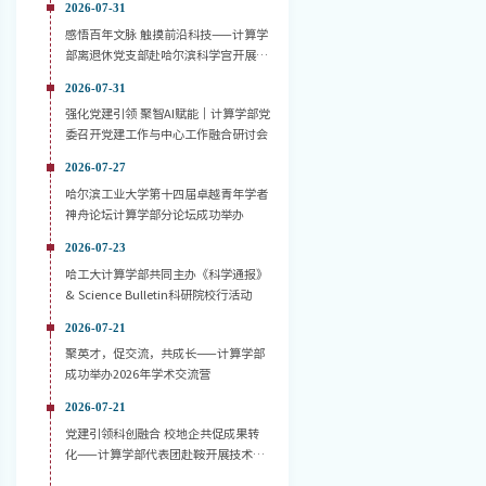
2026-07-31
感悟百年文脉 触摸前沿科技——计算学
部离退休党支部赴哈尔滨科学宫开展主
题党日活动
2026-07-31
强化党建引领 聚智AI赋能｜计算学部党
委召开党建工作与中心工作融合研讨会
2026-07-27
哈尔滨工业大学第十四届卓越青年学者
神舟论坛计算学部分论坛成功举办
2026-07-23
哈工大计算学部共同主办《科学通报》
& Science Bulletin科研院校行活动
2026-07-21
聚英才，促交流，共成长——计算学部
成功举办2026年学术交流营
2026-07-21
党建引领科创融合 校地企共促成果转
化——计算学部代表团赴鞍开展技术对
接活动