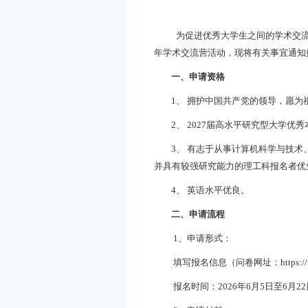
为促进优秀大学生
之间
的学术交
年
学术交流营活动
，
现将有关事宜
通知
一、申请资格
1、
拥护中国共产党的领导，愿为
2、
2027届高水平研究型大学优秀
3、
有志于从事计算机科学与技术
并具有较强研究能力的理工科
报名者
优
4、
英语水平
优良
。
二、申请流程
1、申请形式：
填写报名信息
（
问卷网址：
https:
报名时间
：
2026年6月5日至6月2