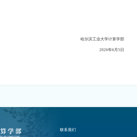
哈尔滨工业大学计算学部
202
6
年
6
月
5
日
联系我们