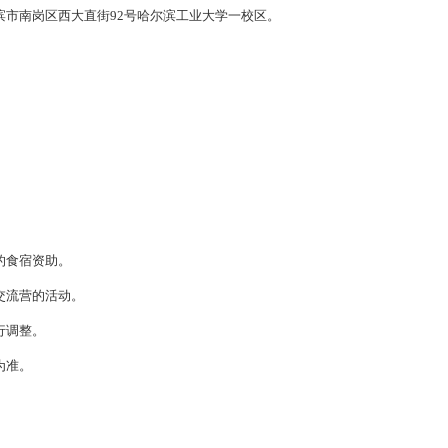
滨市南岗区西大直街
92号哈尔滨工业大学一校区。
的食宿资助。
交流营的活动。
行调整。
为准。