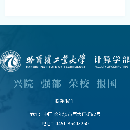
联系我们
地址：中国.哈尔滨市西大直街92号
电话：0451-86403260