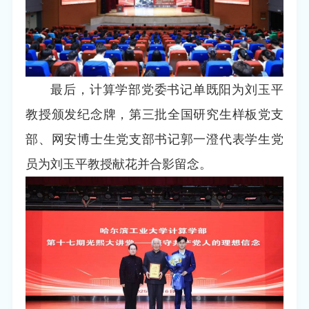
最后，计算学部党委书记单既阳为刘玉平
教授颁发纪念牌，第三批全国研究生样板党支
部、网安博士生党支部书记郭一澄代表学生党
员为刘玉平教授献花并合影留念。