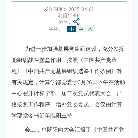
发布时间：2025-04-01
浏览：
804
分享：
字体：
小
中
大
为进一步加强基层党组织建设，充分发挥
党组织战斗堡垒作用，按照《中国共产党章
程》《中国共产党基层组织选举工作条例》等
有关规定，计算学部党委于
3
月
26
日下午在活动
中心召开计算学部一届二次党员代表大会，严
格按照工作程序，增补党委委员。会议由计算
学部党委书记单既阳主持。
会上，单既阳向大会汇报了《中国共产党