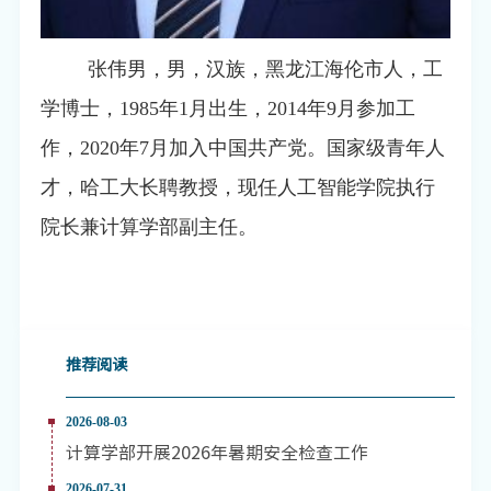
张伟男，男，汉族，黑龙江海伦市人，工
学博士，
1985
年
1
月出生，
2014
年
9
月参加工
作，
2020
年
7
月加入中国共产党。国家级青年人
才，哈工大长聘教授，现任人工智能学院执行
院长兼计算学部副主任。
推荐阅读
2026-08-03
计算学部开展2026年暑期安全检查工作
2026-07-31