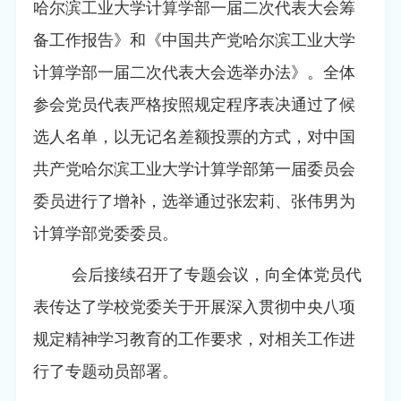
哈尔滨工业大学计算学部一届二次代表大会筹
备工作报告》和《中国共产党哈尔滨工业大学
计算学部一届二次代表大会选举办法》。全体
参会党员代表严格按照规定程序表决通过了候
选人名单，以无记名差额投票的方式，对中国
共产党哈尔滨工业大学计算学部第一届委员会
委员进行了增补，选举通过张宏莉、张伟男为
计算学部党委委员。
会后接续召开了专题会议，向全体党员代
表传达了学校党委关于开展深入贯彻中央八项
规定精神学习教育的工作要求，对相关工作进
行了专题动员部署。