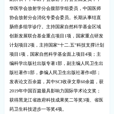
华医学会放射学分会腹部学组委员，中国医师
协会放射分会消化专委会委员。长期从事结直
肠癌多组学诊疗。主持国家自然科学基金区域
创新发展联合基金重点项目
1
项，国家重点研发
计划项目
2
项，主持国家“十二
.
五”科技支撑计划
项目
1
项，国家自然科学基金面上项目
4
项；主
编科学出版社出版专著
1
部，副主编人民卫生出
版社著作
1
部，参编人民卫生出版社著作
4
部；
发表论文百余篇，其中
SCI
收录文章
60
余篇，获
2019
年中国百篇最具影响力国际学术论文奖；
获得黑龙江省政府科技成果奖二等奖
3
项、省医
药卫生科技进步一等奖
4
项。