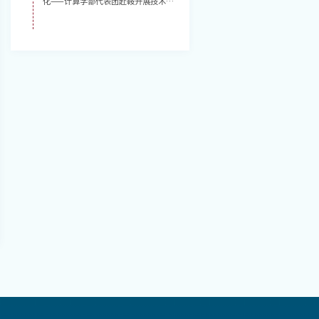
化——计算学部代表团赴鞍开展技术对
接活动