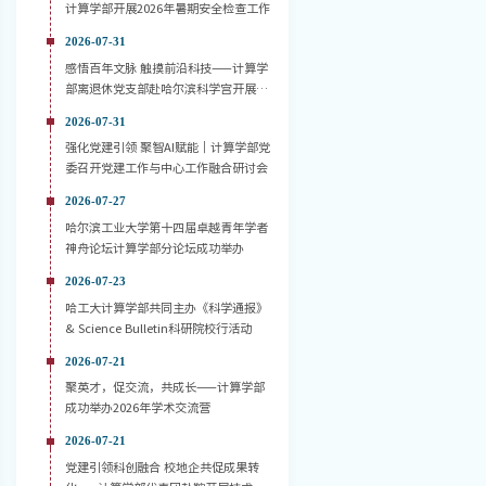
计算学部开展2026年暑期安全检查工作
2026-07-31
感悟百年文脉 触摸前沿科技——计算学
部离退休党支部赴哈尔滨科学宫开展主
题党日活动
2026-07-31
强化党建引领 聚智AI赋能｜计算学部党
委召开党建工作与中心工作融合研讨会
2026-07-27
哈尔滨工业大学第十四届卓越青年学者
神舟论坛计算学部分论坛成功举办
2026-07-23
哈工大计算学部共同主办《科学通报》
& Science Bulletin科研院校行活动
2026-07-21
聚英才，促交流，共成长——计算学部
成功举办2026年学术交流营
2026-07-21
党建引领科创融合 校地企共促成果转