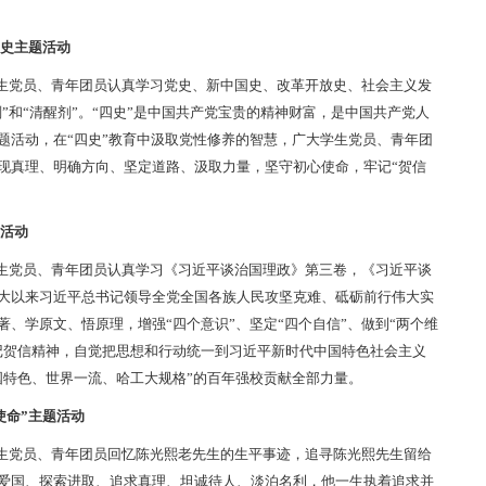
四史主题活动
生党员、青年团员认真学习党史、新中国史、改革开放史、社会主义发
剂”和“清醒剂”。“四史”是中国共产党宝贵的精神财富，是中国共产党人
题活动，在“四史”教育中汲取党性修养的智慧，广大学生党员、青年团
现真理、明确方向、坚定道路、汲取力量，坚守初心使命，牢记“贺信
题活动
生党员、青年团员认真学习《习近平谈治国理政》第三卷，《习近平谈
大以来习近平总书记领导全党全国各族人民攻坚克难、砥砺前行伟大实
、学原文、悟原理，增强“四个意识”、坚定“四个自信”、做到“两个维
记贺信精神，自觉把思想和行动统一到习近平新时代中国特色社会主义
国特色、世界一流、哈工大规格”的百年强校贡献全部力量。
使命”主题活动
生党员、青年团员回忆陈光熙老先生的生平事迹，追寻陈光熙先生留给
爱国、探索进取、追求真理、坦诚待人、淡泊名利，他一生执着追求并