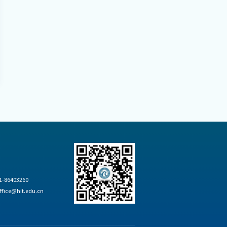
-86403260
ice@hit.edu.cn