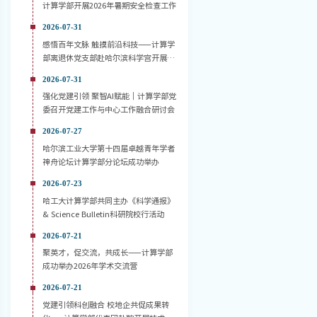
计算学部开展2026年暑期安全检查工作
2026-07-31
感悟百年文脉 触摸前沿科技——计算学
部离退休党支部赴哈尔滨科学宫开展主
题党日活动
2026-07-31
强化党建引领 聚智AI赋能｜计算学部党
委召开党建工作与中心工作融合研讨会
2026-07-27
哈尔滨工业大学第十四届卓越青年学者
神舟论坛计算学部分论坛成功举办
2026-07-23
哈工大计算学部共同主办《科学通报》
& Science Bulletin科研院校行活动
2026-07-21
聚英才，促交流，共成长——计算学部
成功举办2026年学术交流营
2026-07-21
党建引领科创融合 校地企共促成果转