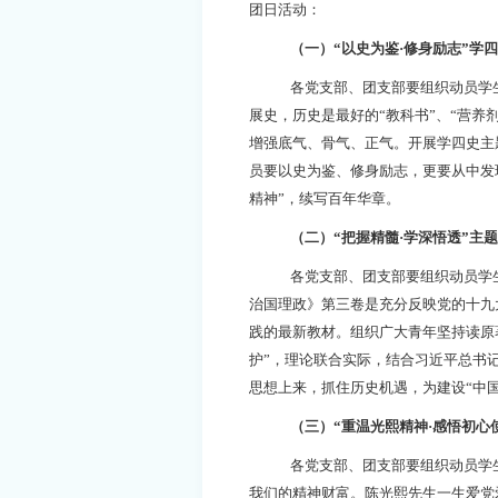
团日活动：
（一）“以史为鉴
·
修身励志”学
各党支部、团支部要组织动员学
展史，历史是最好的“教科书”、“营养
增强底气、骨气、正气。开展学四史主
员要以史为鉴、修身励志，更要从中发
精神”，续写百年华章。
（二）“把握精髓
·
学深悟透”主
各党支部、团支部要组织动员学
治国理政》第三卷是充分反映党的十九
践的最新教材。组织广大青年坚持读原著
护”，理论联合实际，结合习近平总书
思想上来，抓住历史机遇，为建设“中
（三）“重温光熙精神
·
感悟初心
各党支部、团支部要组织动员学
我们的精神财富。陈光熙先生一生爱党