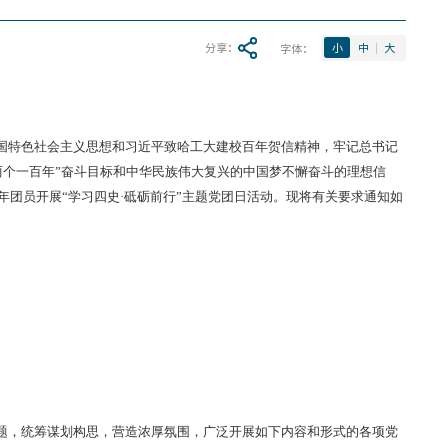
分享：
字体：
小
中
大
国特色社会主义思想和习近平致哈工大建校百年贺信精神，牢记总书记
两个一百年”奋斗目标和中华民族伟大复兴的中国梦不懈奋斗的理想信
年团员开展“学习四史·砥砺前行”主题党团日活动。现将有关要求通知如
题，统筹谋划构思，营造浓厚氛围，广泛开展如下内容和形式的各项党