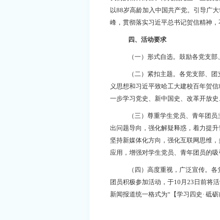
以
88
岁高龄加入中国共产党。引导广大
峰，贯彻落实习近平总书记贺信精神，
四、活动要求
（一）形式自选。鼓励各党支部
（二）紧扣主题。各党支部、团
义思想和习近平致哈工大建校百年贺信
一步学习党史、新中国史、改革开放史
（三）尊重学生党员、青年团员
出问题导向，强化解疑释惑，着力提升
坚持新媒体化方向，强化互联网思维，
应用，增强对学生党员、青年团员的吸
（四）高度重视，广泛宣传。各
团员积极参加活动，于
10
月
23
日前将活
新闻报道统一格式为“【学习四史· 砥