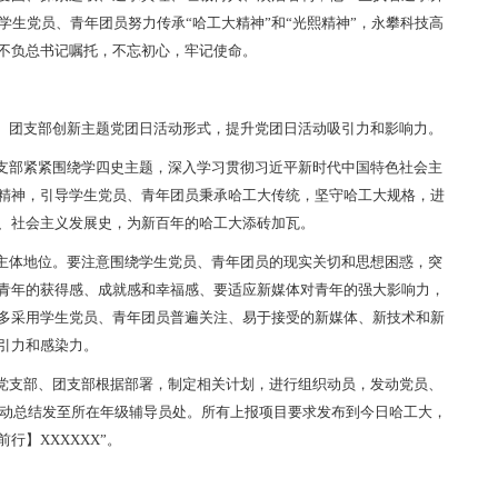
学生党员、青年团员努力传承“哈工大精神”和“光熙精神”，永攀科技高
不负总书记嘱托，不忘初心，牢记使命。
、团支部创新主题党团日活动形式，提升党团日活动吸引力和影响力。
支部紧紧围绕学四史主题，深入学习贯彻习近平新时代中国特色社会主
精神，引导学生党员、青年团员秉承哈工大传统，坚守哈工大规格，进
、社会主义发展史，为新百年的哈工大添砖加瓦。
主体地位。要注意围绕学生党员、青年团员的现实关切和思想困惑，突
青年的获得感、成就感和幸福感、要适应新媒体对青年的强大影响力，
多采用学生党员、青年团员普遍关注、易于接受的新媒体、新技术和新
引力和感染力。
党支部、团支部根据部署，制定相关计划，进行组织动员，发动党员、
动总结发至所在年级辅导员处。所有上报项目要求发布到今日哈工大，
砺前行】
XXXXXX
”。