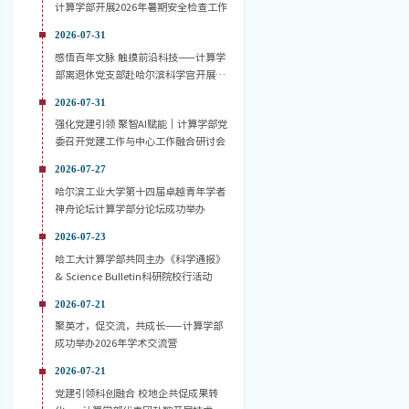
计算学部开展2026年暑期安全检查工作
2026-07-31
感悟百年文脉 触摸前沿科技——计算学
部离退休党支部赴哈尔滨科学宫开展主
题党日活动
2026-07-31
强化党建引领 聚智AI赋能｜计算学部党
委召开党建工作与中心工作融合研讨会
2026-07-27
哈尔滨工业大学第十四届卓越青年学者
神舟论坛计算学部分论坛成功举办
2026-07-23
哈工大计算学部共同主办《科学通报》
& Science Bulletin科研院校行活动
2026-07-21
聚英才，促交流，共成长——计算学部
成功举办2026年学术交流营
2026-07-21
党建引领科创融合 校地企共促成果转