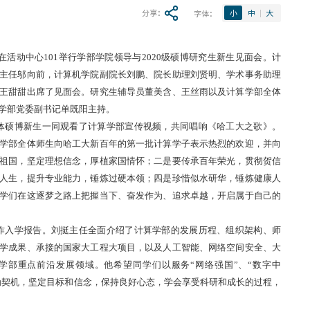
分享：
字体：
小
中
大
算学部在活动中心101举行学部学院领导与2020级硕博研究生新生见面会。计
主任邬向前，计算机学院副院长刘鹏、院长助理刘贤明、学术事务助理
王甜甜出席了见面会。研究生辅导员董美含、王丝雨以及计算学部全体
学部党委副书记单既阳主持。
体硕博新生一同观看了计算学部宣传视频，共同唱响《哈工大之歌》。
学部全体师生向哈工大新百年的第一批计算学子表示热烈的欢迎，并向
祖国，坚定理想信念，厚植家国情怀；二是要传承百年荣光，贯彻贺信
人生，提升专业能力，锤炼过硬本领；四是珍惜似水研华，锤炼健康人
学们在这逐梦之路上把握当下、奋发作为、追求卓越，开启属于自己的
作入学报告。刘挺主任全面介绍了计算学部的发展历程、组织架构、师
学成果、承接的国家大工程大项目，以及人工智能、网络空间安全、大
学部重点前沿发展领域。他希望同学们以服务
“网络强国”、“数字中
求为契机，坚定目标和信念，保持良好心态，学会享受科研和成长的过程，