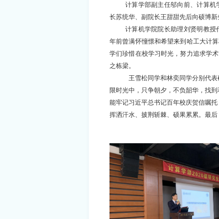
计算学部副主任邬向前、计算机
长苏统华、副院长王甜甜先后向硕博新
计算机学院院长助理刘贤明教授
年前曾满怀憧憬和希望来到哈工大计算
学们珍惜在校学习时光，努力追求学术
之栋梁。
王雪松同学和林奕同学分别代表
限时光中，只争朝夕，不负韶华，找到
能牢记习近平总书记百年校庆贺信嘱托
挥洒汗水、披荆斩棘、硕果累累
。最后