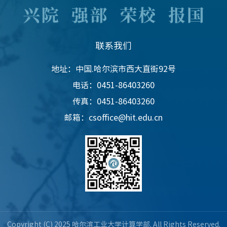
联系我们
地址：中国.哈尔滨市西大直街92号
电话：0451-86403260
传真：0451-86403260
邮箱：csoffice@hit.edu.cn
Copyright (C) 2025 哈尔滨工业大学计算学部. All Rights Reserved.