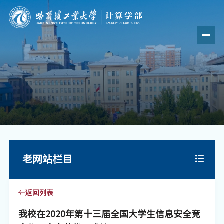
老网站栏目
返回列表
我校在2020年第十三届全国大学生信息安全竞