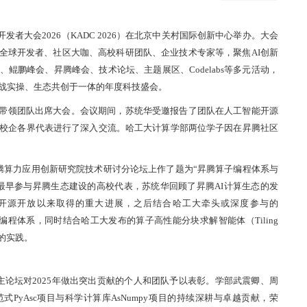
腾开发者大会2026（KADC 2026）在北京中关村国际创新中心举办。大会
聚全球开发者、社区大咖、高校科研团队、企业技术专家等，聚焦AI创新
鲲鹏峰会、昇腾峰会、技术论坛、主题展区、Codelabs等多元活动，
战实操、生态共创于一体的年度科技盛会。
带领团队出席大会。会议期间，苏统华受邀报告了团队在人工智能开源
校企各界代表进行了深入交流。哈工大计算学部两位学子因在昇腾社区
昇腾算力应用创新研究院技术研讨分论坛上作了题为“昇腾算子编程体系与
最早参与昇腾生态建设的高校代表，苏统华回顾了昇腾AI计算生态的发
面开源开放以来取得的重大进展，之后结合哈工大牵头或深度参与的
了昇腾编程体系，同时结合哈工大发布的算子高性能分块求解智能体（Tiling
程的实践。
会主论坛对2025年做出突出贡献的个人和团队予以表彰。学部武震卿、周
PyAsc项目与科学计算库AsNumpy项目的持续深耕与卓越贡献，荣