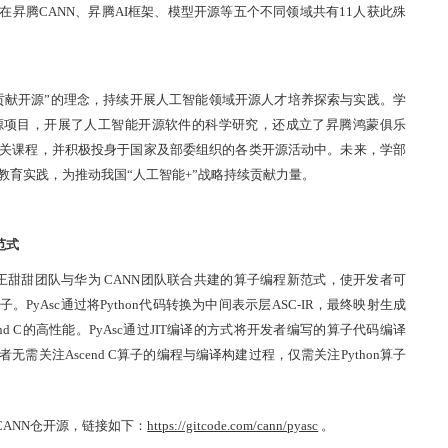
在昇腾CANN、昇腾AI框架、模型开源等五个不同领域共有11人获此殊
贡献开源”的理念，持续开展人工智能领域开源人才培养探索与实践。学
源项目，开展了人工智能开源软件的科学研究，还成立了昇腾鸿蒙俱乐
关课程，并积极投身于国家及部委组织的各类开源活动中。未来，学部
教育实践，为推动我国“人工智能+”战略持续贡献力量。
范式
和王甜甜团队与华为 CANN团队联合共建的算子编程新范式，使开发者可
子。PyAsc通过将Python代码转换为中间表示层ASC-IR，最终映射生成
scend C的高性能。PyAsc通过JIT编译的方式将开发者编写的算子代码编译
者无需关注Ascend C算子的编程与编译构建过程，仅需关注Python算子
官方CANN仓开源，链接如下：
https://gitcode.com/cann/pyasc
。