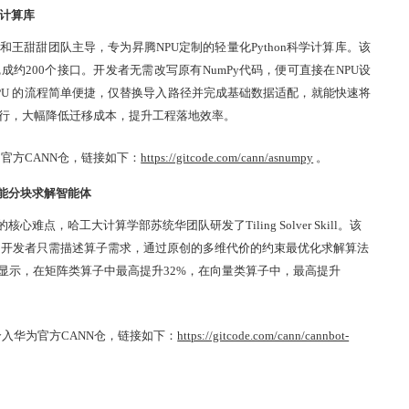
学计算库
华和王甜甜团队主导，专为昇腾NPU定制的轻量化Python科学计算库。该
已完成约200个接口。开发者无需改写原有NumPy代码，便可直接在NPU设
PU 的流程简单便捷，仅替换导入路径并完成基础数据适配，就能快速将
运行，大幅降低迁移成本，提升工程落地效率。
华为官方CANN仓，链接如下：
https://gitcode.com/cann/asnumpy
。
算子高性能分块求解智能体
点，哈工大计算学部苏统华团队研发了Tiling Solver Skill。该
t仓库，开发者只需描述算子需求，通过原创的多维代价的约束最优化求解算法
显示，在矩阵类算子中最高提升32%，在向量类算子中，最高提升
26年5月份合入华为官方CANN仓，链接如下：
https://gitcode.com/cann/cannbot-