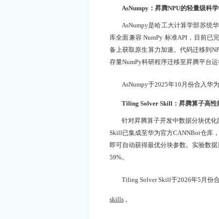
AsNumpy：昇腾NPU的轻量级科
AsNumpy是哈工大计算学部苏统
库全面兼容 NumPy 标准API，目前
备上获取原生算力加速。代码迁移到N
存量NumPy科研程序迁移至昇腾平台
AsNumpy于2025年10月份合入
Tiling Solver Skill：昇腾
针对昇腾算子开发中数据分块优化的核心难
Skill已集成至华为官方CANNBo
即可自动获得最优分块参数。实验数据
59%。
Tiling Solver Skill于20
skills
。