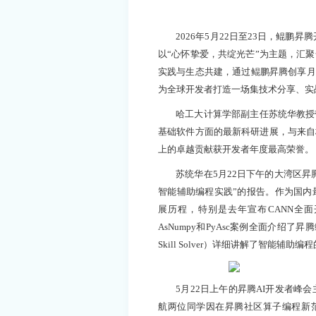
2026年5月22日至23日，鲲鹏昇
以“心怀挚爱，共绽光芒”为主题，汇
实践与生态共建，通过鲲鹏昇腾创享月、
为全球开发者打造一场集技术分享、实
哈工大计算学部副主任苏统华教授
基础软件方面的最新科研进展，与来自
上的卓越贡献获开发者年度最高荣誉。
苏统华在5月22日下午的大湾区
智能辅助编程实践”的报告。作为国内
展历程，特别是去年宣布CANN全
AsNumpy和PyAsc案例全面介绍
Skill Solver）详细讲解了智能辅助编
5月22日上午的昇腾AI开发者峰
航两位同学因在昇腾社区算子编程新范式