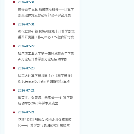
2026-07-31
感悟百年文脉 触摸前沿科技——计算学
部离退休党支部赴哈尔滨科学宫开展主
题党日活动
2026-07-31
强化党建引领 聚智AI赋能｜计算学部党
委召开党建工作与中心工作融合研讨会
2026-07-27
哈尔滨工业大学第十四届卓越青年学者
神舟论坛计算学部分论坛成功举办
2026-07-23
哈工大计算学部共同主办《科学通报》
& Science Bulletin科研院校行活动
2026-07-21
聚英才，促交流，共成长——计算学部
成功举办2026年学术交流营
2026-07-21
党建引领科创融合 校地企共促成果转
化——计算学部代表团赴鞍开展技术对
接活动