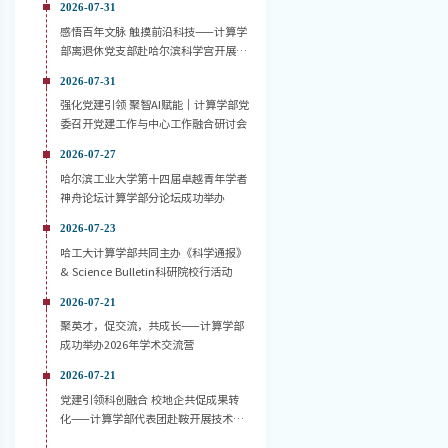
2026-07-31
感悟百年文脉 触摸前沿科技——计算学
部离退休党支部赴哈尔滨科学宫开展主
题党日活动
2026-07-31
强化党建引领 聚智AI赋能｜计算学部党
委召开党建工作与中心工作融合研讨会
2026-07-27
哈尔滨工业大学第十四届卓越青年学者
神舟论坛计算学部分论坛成功举办
2026-07-23
哈工大计算学部共同主办《科学通报》
& Science Bulletin科研院校行活动
2026-07-21
聚英才，促交流，共成长——计算学部
成功举办2026年学术交流营
2026-07-21
党建引领科创融合 校地企共促成果转
化——计算学部代表团赴鞍开展技术对
接活动