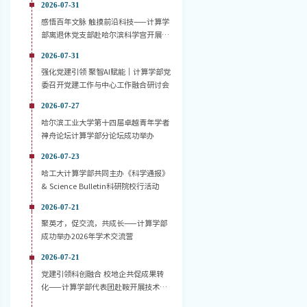
2026-07-31
感悟百年文脉 触摸前沿科技——计算学
部离退休党支部赴哈尔滨科学宫开展主
题党日活动
2026-07-31
强化党建引领 聚智AI赋能｜计算学部党
委召开党建工作与中心工作融合研讨会
2026-07-27
哈尔滨工业大学第十四届卓越青年学者
神舟论坛计算学部分论坛成功举办
2026-07-23
哈工大计算学部共同主办《科学通报》
& Science Bulletin科研院校行活动
2026-07-21
聚英才，促交流，共成长——计算学部
成功举办2026年学术交流营
2026-07-21
党建引领科创融合 校地企共促成果转
化——计算学部代表团赴鞍开展技术对
接活动