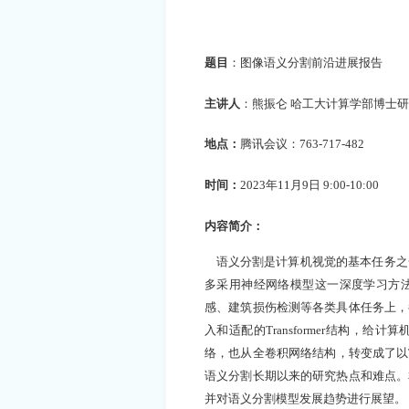
题目
：图像语义分割前沿进展报告
主讲人
：熊振仑
哈工大计算学部博士研
地点：
腾讯会议：
763-717-482
时间：
2023
年
11
月
9
日
9:00-10:00
内容简介：
语义分割是计算机视觉的基本任务之
多采用神经网络模型这一深度学习方
感、建筑损伤检测等各类具体任务上，
入和适配的
Transformer
结构，给计算
络，也从全卷积网络结构，转变成了以
语义分割长期以来的研究热点和难点。
并对语义分割模型发展趋势进行展望。