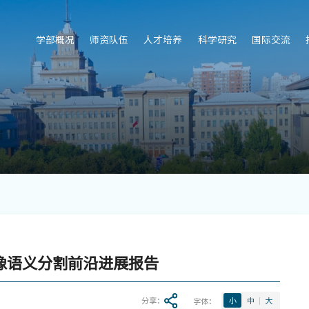
学部概况
师资队伍
人才培养
科学研究
国际交流
图像语义分割前沿进展报告
分享：
字体：
小
中
大