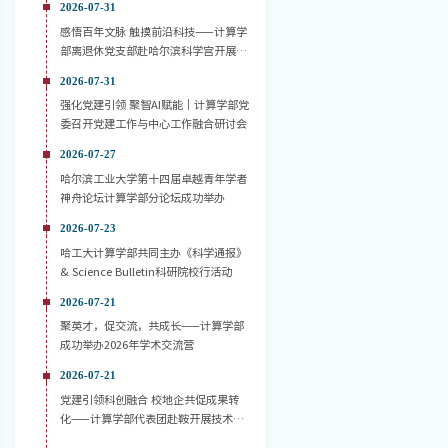
2026-07-31
感悟百年文脉 触摸前沿科技——计算学
部离退休党支部赴哈尔滨科学宫开展主
题党日活动
2026-07-31
强化党建引领 聚智AI赋能｜计算学部党
委召开党建工作与中心工作融合研讨会
2026-07-27
哈尔滨工业大学第十四届卓越青年学者
神舟论坛计算学部分论坛成功举办
2026-07-23
哈工大计算学部共同主办《科学通报》
& Science Bulletin科研院校行活动
2026-07-21
聚英才，促交流，共成长——计算学部
成功举办2026年学术交流营
2026-07-21
党建引领科创融合 校地企共促成果转
化——计算学部代表团赴鞍开展技术对
接活动