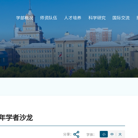
学部概况
师资队伍
人才培养
科学研究
国际交流
年学者沙龙
分享：
字体：
小
中
大